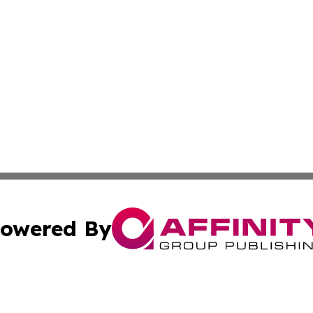
owered By
ubmit Press Release
Terms & Conditions
Copyright/DMCA
 dba Affinity Group Publishing & Business Daily Western 