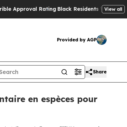
proval Rating
Black Residents Warned of Abusive
View all
Provided by AGP
Share
ntaire en espèces pour