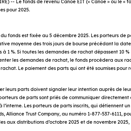
) -- Le fonds de revenu Canoe EIT (« Canoe » ou le « fon
ces pour 2025.
du fonds est fixée au 5 décembre 2025. Les porteurs de pa
dative moyenne des trois jours de bourse précédant la dat
urs à 1 %. Si toutes les demandes de rachat dépassent 10 %
senter les demandes de rachat, le fonds procédera aux ra
 rachat. Le paiement des parts qui ont été soumises pour r
er leurs parts doivent signaler leur intention auprès de le
porteurs de parts sont priés de communiquer directement a
’interne. Les porteurs de parts inscrits, qui détiennent un
, Alliance Trust Company, au numéro 1-877-537-6111, pour f
s aux distributions d’octobre 2025 et de novembre 2025, 