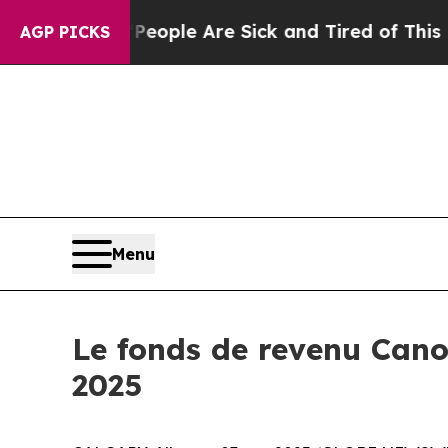
 Win: “People Are Sick and Tired of This Politics
AGP PICKS
Menu
Le fonds de revenu Cano
2025